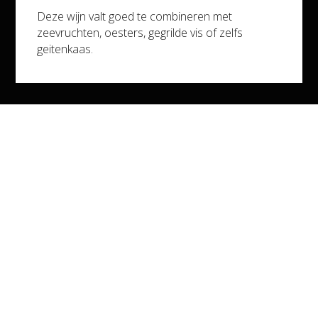
Bervini 55 Friuli DOC Cabernet
Deze wijn valt goed te combineren met
Deze website gebruikt cookies om uw surfervaring beter te
zeevruchten, oesters, gegrilde vis of zelfs
maken.
Meer weten.
€11,20 (incl. btw)
geitenkaas.
Ik ga akkoord
details