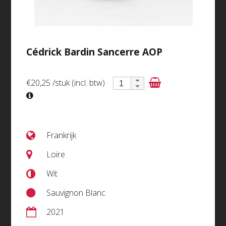
Cédrick Bardin Sancerre AOP
€20,25
/stuk (incl. btw)
Bervini 55 Friuli DOC Merlot
Frankrijk
€11,20 (incl. btw)
Loire
Wit
Sauvignon Blanc
details
2021