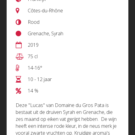
Côtes-du-Rhône
Rood
Grenache, Syrah
2019
75 cl
14-16°
10 - 12 jaar
14 %
Cédrick Bardin Sancerre AOP
Deze "Lucas" van Domaine du Gros Pata is
bestaat uit de druiven Syrah en Grenache, die
€20,25 (incl. btw)
zes maand op eiken vat gerijpt hebben. De wijn
heeft een intense rode kleur, in de neus merk je
vooral zwarte vruchten op. Kruidige aroma's