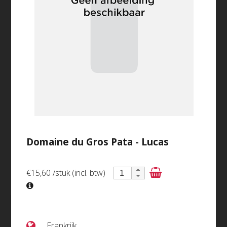
Cédrick Bardin Pouilly-sur-Loire AOC
€13,20 (incl. btw)
Domaine du Gros Pata - Lucas
details
€15,60
/stuk (incl. btw)
Frankrijk