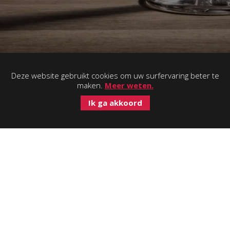
Deze website gebruikt cookies om uw surfervaring beter te
maken.
Meer weten.
Schrijf je in op de nieuwsbrief!
Ik ga akkoord
Cufab Drinks
Wakkerzeelsebaan 80
3018 Wijgmaal
info@finewinesonline.be
016 44 36 41
-
Verkoopsvoorwaarden
Privacybeleid