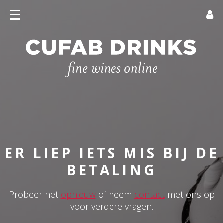
ER LIEP IETS MIS BIJ DE
BETALING
Probeer het
opnieuw
of neem
contact
met ons op
voor verdere vragen.